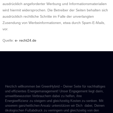
ausdrücklich angeforderter Werbung und Informationsmaterialien
wird hiermit widersprochen. Die Betreiber der Seiten behalten sich
ausdrücklich rechtliche Schritte im Falle der unverlangten
Zusendung von Werbeinformationen, etwa durch Spam-E-Mails,
vor.
Quelle:
e- recht24.de
Herzlich willkommen bei GreenHybrid – Deiner Seite für nachhaltiges
und effizientes Energiemanagement! Unser Engagement liegt darin,
umweltbewussten Verbrauchern dabei zu helfen, ihre
Energieeffizienz zu steigern und gleichzeitig Kosten zu senken. Mit
unserem ganzheitlichen Ansatz unterstützen wir Dich dabei, Deinen
ökologischen Fußabdruck zu verringern und gleichzeitig von den